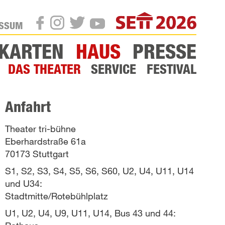
SETT
ESSUM
TWITTER
INSTAGRAM
FACEBOOK
YOUTUBE
KARTEN
HAUS
PRESSE
DAS THEATER
SERVICE
FESTIVAL
Anfahrt
Theater tri-bühne
Eberhardstraße 61a
70173 Stuttgart
S1, S2, S3, S4, S5, S6, S60, U2, U4, U11, U14
und U34:
Stadtmitte/Rotebühlplatz
U1, U2, U4, U9, U11, U14, Bus 43 und 44: