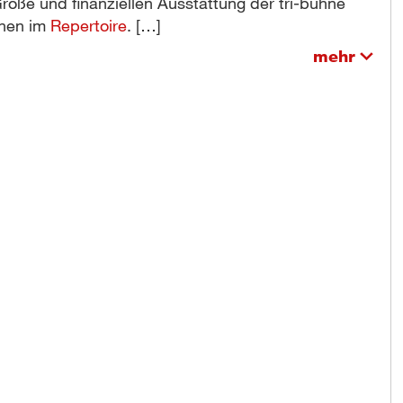
röße und finanziellen Ausstattung der tri-bühne
onen im
Repertoire
.
[…]
mehr