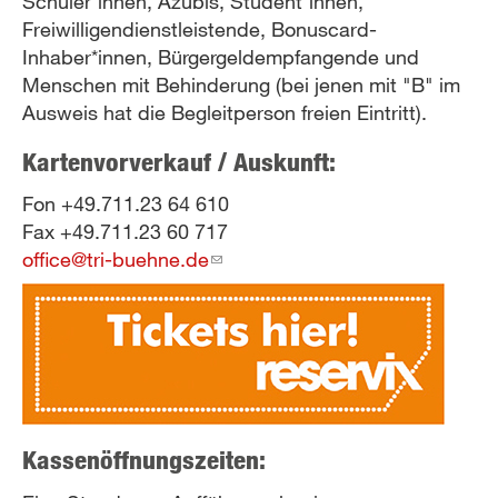
Schüler*innen, Azubis, Student*innen,
Freiwilligendienstleistende, Bonuscard-
Inhaber*innen, Bürgergeldempfangende und
Menschen mit Behinderung (bei jenen mit "B" im
Ausweis hat die Begleitperson freien Eintritt).
Kartenvorverkauf / Auskunft:
Fon +49.711.23 64 610
Fax +49.711.23 60 717
office@tri-buehne.de
(link
sends
e-
mail)
Kassenöffnungszeiten: