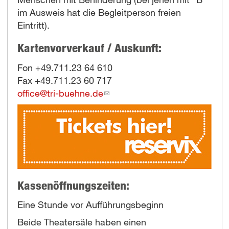
im Ausweis hat die Begleitperson freien
Eintritt).
Kartenvorverkauf / Auskunft:
Fon +49.711.23 64 610
Fax +49.711.23 60 717
office@tri-buehne.de
(link
sends
e-
mail)
Kassenöffnungszeiten:
Eine Stunde vor Aufführungsbeginn
Beide Theatersäle haben einen