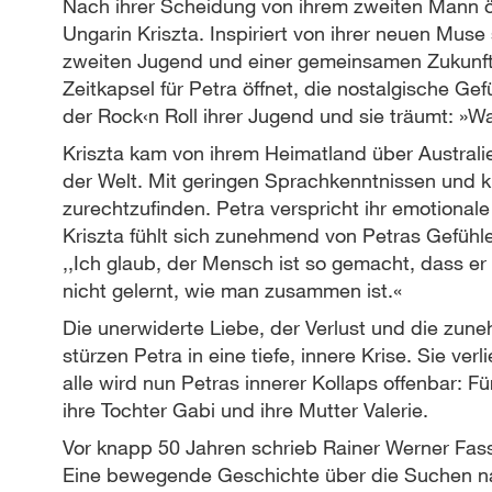
Nach ihrer Scheidung von ihrem zweiten Mann öf
Ungarin Kriszta. Inspiriert von ihrer neuen Muse 
zweiten Jugend und einer gemeinsamen Zukunft z
Zeitkapsel für Petra öffnet, die nostalgische Gefü
der Rock‹n Roll ihrer Jugend und sie träumt: 
Kriszta kam von ihrem Heimatland über Australie
der Welt. Mit geringen Sprachkenntnissen und kul
zurechtzufinden. Petra verspricht ihr emotionale
Kriszta fühlt sich zunehmend von Petras Gefühlen
,,Ich glaub, der Mensch ist so gemacht, dass 
nicht gelernt, wie man zusammen ist.«
Die unerwiderte Liebe, der Verlust und die zun
stürzen Petra in eine tiefe, innere Krise. Sie verl
alle wird nun Petras innerer Kollaps offenbar: F
ihre Tochter Gabi und ihre Mutter Valerie.
Vor knapp 50 Jahren schrieb Rainer Werner Fassb
Eine bewegende Geschichte über die Suchen nac