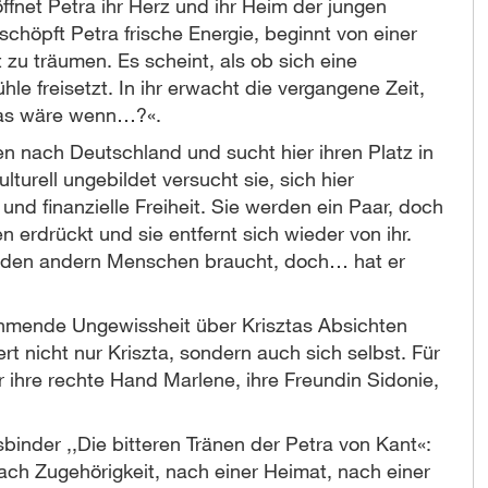
fnet Petra ihr Herz und ihr Heim der jungen
schöpft Petra frische Energie, beginnt von einer
u träumen. Es scheint, als ob sich eine
hle freisetzt. In ihr erwacht die vergangene Zeit,
»Was wäre wenn…?«.
n nach Deutschland und sucht hier ihren Platz in
turell ungebildet versucht sie, sich hier
 und finanzielle Freiheit. Sie werden ein Paar, doch
 erdrückt und sie entfernt sich wieder von ihr.
er den andern Menschen braucht, doch… hat er
ehmende Ungewissheit über Krisztas Absichten
iert nicht nur Kriszta, sondern auch sich selbst. Für
ür ihre rechte Hand Marlene, ihre Freundin Sidonie,
inder ,,Die bitteren Tränen der Petra von Kant«:
h Zugehörigkeit, nach einer Heimat, nach einer