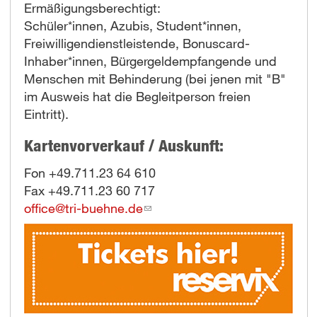
Ermäßigungsberechtigt:
Schüler*innen, Azubis, Student*innen,
Freiwilligendienstleistende, Bonuscard-
Inhaber*innen, Bürgergeldempfangende und
Menschen mit Behinderung (bei jenen mit "B"
im Ausweis hat die Begleitperson freien
Eintritt).
Kartenvorverkauf / Auskunft:
Fon +49.711.23 64 610
Fax +49.711.23 60 717
office@tri-buehne.de
(link
sends
e-
mail)