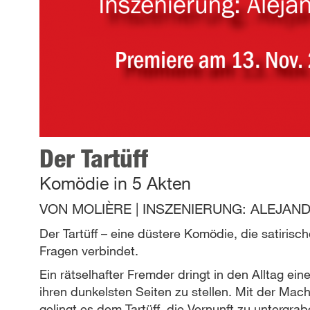
Der Tartüff
Komödie in 5 Akten
VON
MOLIÈRE
|
INSZENIERUNG:
ALEJAND
Der Tartüff – eine düstere Komödie, die satirisch
Fragen verbindet.
Ein rätselhafter Fremder dringt in den Alltag ei
ihren dunkelsten Seiten zu stellen. Mit der Mac
gelingt es dem Tartüff, die Vernunft zu untergr