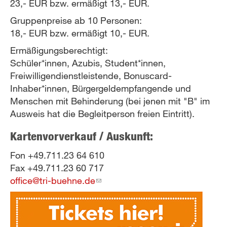
23,- EUR bzw. ermäßigt 13,- EUR.
Gruppenpreise ab 10 Personen:
18,- EUR bzw. ermäßigt 10,- EUR.
Ermäßigungsberechtigt:
Schüler*innen, Azubis, Student*innen,
Freiwilligendienstleistende, Bonuscard-
Inhaber*innen, Bürgergeldempfangende und
Menschen mit Behinderung (bei jenen mit "B" im
Ausweis hat die Begleitperson freien Eintritt).
Kartenvorverkauf / Auskunft:
Fon +49.711.23 64 610
Fax +49.711.23 60 717
office@tri-buehne.de
(link
sends
e-
mail)