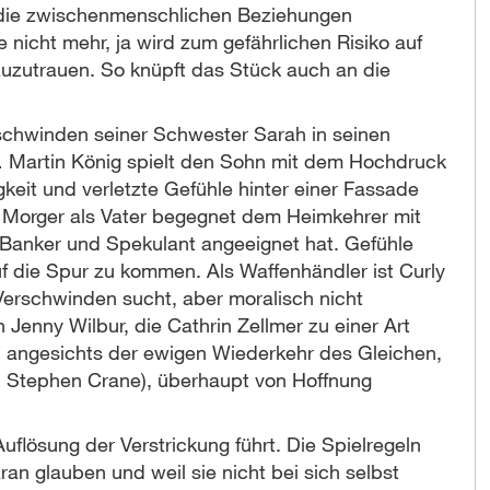
f die zwischenmenschlichen Beziehungen
e nicht mehr, ja wird zum gefährlichen Risiko auf
 zuzutrauen. So knüpft das Stück auch an die
schwinden seiner Schwester Sarah in seinen
… Martin König spielt den Sohn mit dem Hochdruck
keit und verletzte Gefühle hinter einer Fassade
r Morger als Vater begegnet dem Heimkehrer mit
s Banker und Spekulant angeeignet hat. Gefühle
uf die Spur zu kommen. Als Waffenhändler ist Curly
Verschwinden sucht, aber moralisch nicht
Jenny Wilbur, die Cathrin Zellmer zu einer Art
n angesichts der ewigen Wiederkehr des Gleichen,
: Stephen Crane), überhaupt von Hoffnung
uflösung der Verstrickung führt. Die Spielregeln
an glauben und weil sie nicht bei sich selbst