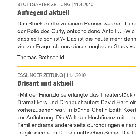
STUTTGARTER ZEITUNG |
11.4.2010
Aufregend aktuell
Das Stück dürfte zu einem Renner werden. Daran
der Rolle des Curly, entscheidend Anteil… »Wi
dass es falsch ist?« Das ist die heute mehr den
viel zur Frage, ob uns dieses englische Stück v
Thomas Rothschild
ESSLINGER ZEITUNG |
14.4.2010
Brisant und aktuell
»Mit der Finanzkrise erlangte das Theaterstück ›
Dramatikers und Drehbuchautors David Hare eine
vorherzusehen war. Tri-bühne-Chefin Edith Koer
zur Aufführung. Die Welt der Hochfinanz mit ih
Familiendrama andererseits durchdringen einan
Tragikomödie im Dürrenmatt‹schen Sinne. Die Tra