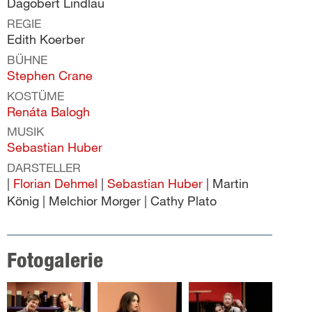
Dagobert Lindlau
REGIE
Edith Koerber
BÜHNE
Stephen Crane
KOSTÜME
Renáta Balogh
MUSIK
Sebastian Huber
DARSTELLER
|
Florian Dehmel
|
Sebastian Huber
| Martin
König | Melchior Morger | Cathy Plato
Fotogalerie