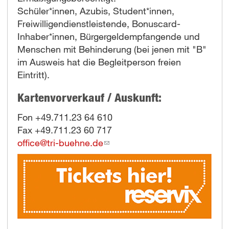
Schüler*innen, Azubis, Student*innen,
Freiwilligendienstleistende, Bonuscard-
Inhaber*innen, Bürgergeldempfangende und
Menschen mit Behinderung (bei jenen mit "B"
im Ausweis hat die Begleitperson freien
Eintritt).
Kartenvorverkauf / Auskunft:
Fon +49.711.23 64 610
Fax +49.711.23 60 717
office@tri-buehne.de
(link
sends
e-
mail)