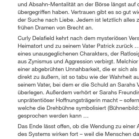
und Absahn-Mentalität an der Börse längst au
übergegriffen haben. Vertrauen gibt es so gut wi
der Suche nach Liebe. Jedem ist letztlich alles
frühen Dramen von Brecht an.
Curly Delafield kehrt nach dem mysteriösen Ver
Heimatort und zu seinem Vater Patrick zurück 
eines unausgeglichenen Charakters, der Ratlosig
aus Zynismus und Aggression verbirgt. Melchio
einer abgebrühten Unnahbarkeit, die er sich al
direkt zu äußern, ist so tabu wie der Wahrheit a
seinem Vater, bei dem er die Schuld an Sarahs 
überlegen. Außerdem verhört er Sarahs Freundin 
unprätentiöser Hoffnungsträgerin macht – sofer
welche die Drehbühne symbolisiert (Bühnenbild
gesprochen werden kann …
Das Ende lässt offen, ob die Wendung zu einer A
des Systems wirken fort – weil die Menschen dar