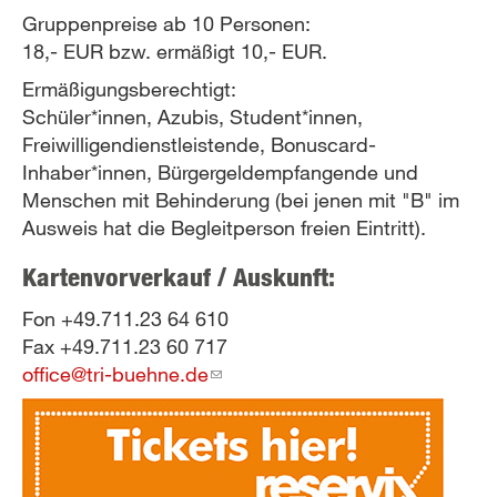
Gruppenpreise ab 10 Personen:
18,- EUR bzw. ermäßigt 10,- EUR.
Ermäßigungsberechtigt:
Schüler*innen, Azubis, Student*innen,
Freiwilligendienstleistende, Bonuscard-
Inhaber*innen, Bürgergeldempfangende und
Menschen mit Behinderung (bei jenen mit "B" im
Ausweis hat die Begleitperson freien Eintritt).
Kartenvorverkauf / Auskunft:
Fon +49.711.23 64 610
Fax +49.711.23 60 717
office@tri-buehne.de
(link
sends
e-
mail)