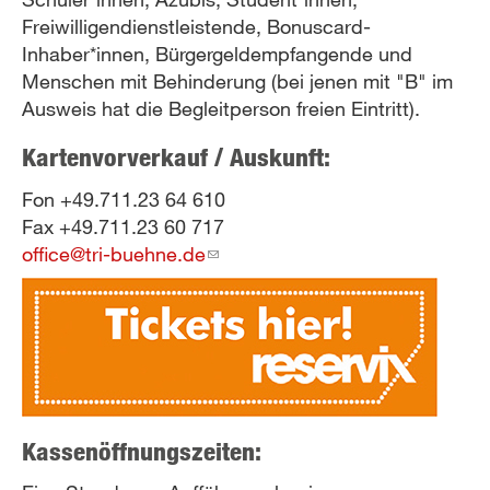
Freiwilligendienstleistende, Bonuscard-
Inhaber*innen, Bürgergeldempfangende und
Menschen mit Behinderung (bei jenen mit "B" im
Ausweis hat die Begleitperson freien Eintritt).
Kartenvorverkauf / Auskunft:
Fon +49.711.23 64 610
Fax +49.711.23 60 717
office@tri-buehne.de
(link
sends
e-
mail)
Kassenöffnungszeiten: